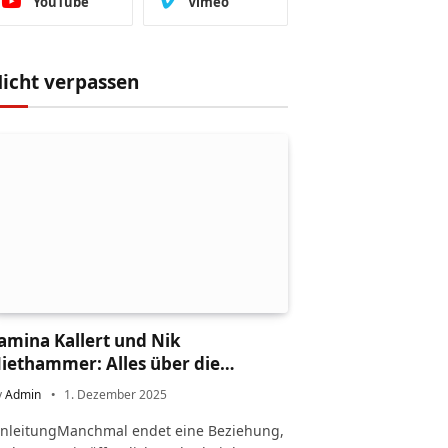
YouTube
Vimeo
icht verpassen
amina Kallert und Nik
iethammer: Alles über die
cheidung und ihr Leben danach
y
Admin
1. Dezember 2025
inleitungManchmal endet eine Beziehung,