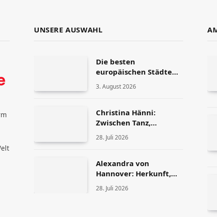
UNSERE AUSWAHL
AM
Die besten
europäischen Städte
für ein
3. August 2026
Auslandspraktikum
Christina Hänni:
rm
Zwischen Tanz,
Fernsehen und
28. Juli 2026
Persönlichkeit
elt
Alexandra von
Hannover: Herkunft,
Karriere und
28. Juli 2026
Privatleben