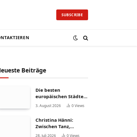
SUBSCRIBE
NTAKTIEREN
eueste Beiträge
Die besten
europäischen Städte
für ein
3. August 2026
0
Views
Auslandspraktikum
Christina Hänni:
Zwischen Tanz,
Fernsehen und
28. Juli 2026
0
Views