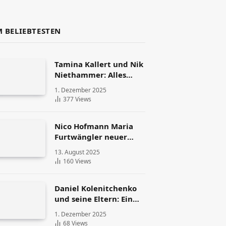
 BELIEBTESTEN
Tamina Kallert und Nik
Niethammer: Alles
über die Scheidung
1. Dezember 2025
und ihr Leben danach
377
Views
Nico Hofmann Maria
Furtwängler neuer
Partner – Die Fakten
13. August 2025
160
Views
Daniel Kolenitchenko
und seine Eltern: Ein
Blick auf Familie und
1. Dezember 2025
Herkunft
68
Views