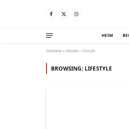
Facebook
X
Instagram
(Twitter)
HEIM
BE
Startseite
»
Lifestyle
»
Lifestyle
BROWSING:
LIFESTYLE