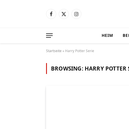
Facebook
X
Instagram
(Twitter)
HEIM
BE
Startseite
»
Harry Potter Serie
BROWSING:
HARRY POTTER 