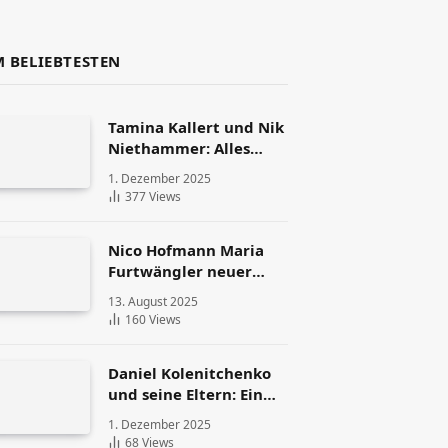
 BELIEBTESTEN
Tamina Kallert und Nik
Niethammer: Alles
über die Scheidung
1. Dezember 2025
und ihr Leben danach
377
Views
Nico Hofmann Maria
Furtwängler neuer
Partner – Die Fakten
13. August 2025
160
Views
Daniel Kolenitchenko
und seine Eltern: Ein
Blick auf Familie und
1. Dezember 2025
Herkunft
68
Views