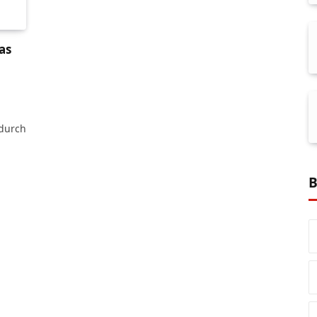
as
 durch
B