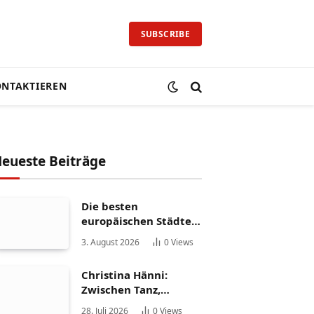
SUBSCRIBE
NTAKTIEREN
eueste Beiträge
Die besten
europäischen Städte
für ein
3. August 2026
0
Views
Auslandspraktikum
Christina Hänni:
Zwischen Tanz,
Fernsehen und
28. Juli 2026
0
Views