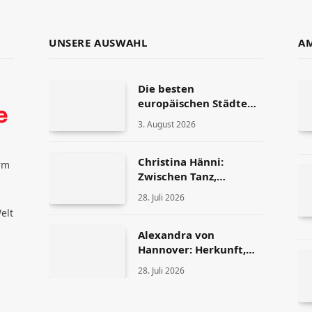
UNSERE AUSWAHL
AM
Die besten
europäischen Städte
für ein
3. August 2026
Auslandspraktikum
Christina Hänni:
rm
Zwischen Tanz,
Fernsehen und
28. Juli 2026
Persönlichkeit
elt
Alexandra von
Hannover: Herkunft,
Karriere und
28. Juli 2026
Privatleben