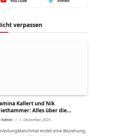
YouTube
Vimeo
icht verpassen
amina Kallert und Nik
iethammer: Alles über die
cheidung und ihr Leben danach
y
Admin
1. Dezember 2025
inleitungManchmal endet eine Beziehung,