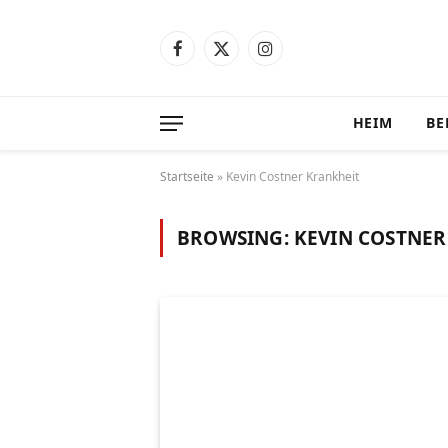
Facebook
X
Instagram
(Twitter)
HEIM
BE
Startseite
»
Kevin Costner Krankheit
BROWSING:
KEVIN COSTNER