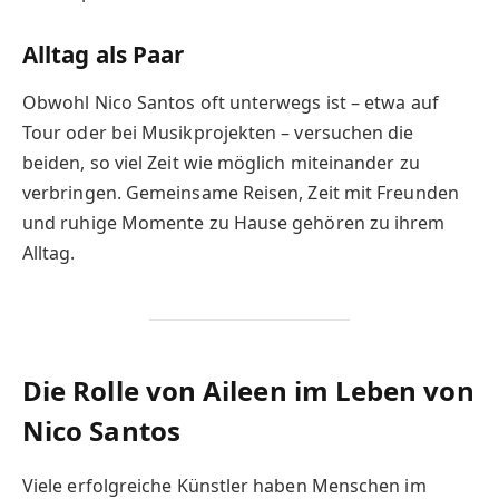
Alltag als Paar
Obwohl Nico Santos oft unterwegs ist – etwa auf
Tour oder bei Musikprojekten – versuchen die
beiden, so viel Zeit wie möglich miteinander zu
verbringen. Gemeinsame Reisen, Zeit mit Freunden
und ruhige Momente zu Hause gehören zu ihrem
Alltag.
Die Rolle von Aileen im Leben von
Nico Santos
Viele erfolgreiche Künstler haben Menschen im