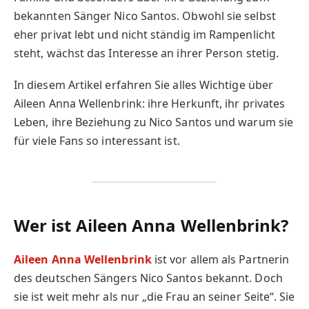
bekannten Sänger Nico Santos. Obwohl sie selbst
eher privat lebt und nicht ständig im Rampenlicht
steht, wächst das Interesse an ihrer Person stetig.
In diesem Artikel erfahren Sie alles Wichtige über
Aileen Anna Wellenbrink: ihre Herkunft, ihr privates
Leben, ihre Beziehung zu Nico Santos und warum sie
für viele Fans so interessant ist.
Wer ist Aileen Anna Wellenbrink?
Aileen Anna Wellenbrink
ist vor allem als Partnerin
des deutschen Sängers Nico Santos bekannt. Doch
sie ist weit mehr als nur „die Frau an seiner Seite“. Sie