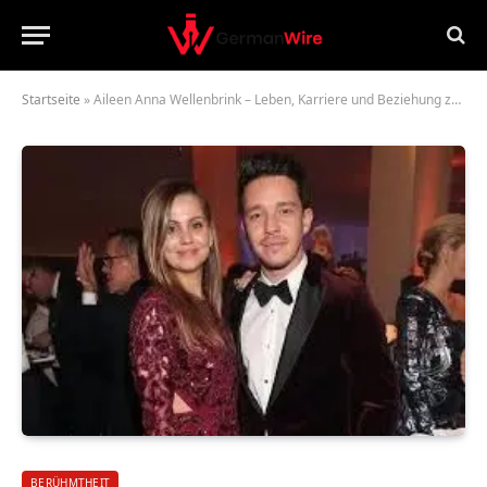
Startseite
»
Aileen Anna Wellenbrink – Leben, Karriere und Beziehung zu Nico Santos
BERÜHMTHEIT