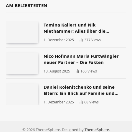
AM BELIEBTESTEN
Tamina Kallert und Nik
Niethammer: Alles über die
Scheidung und ihr Leben danach
1. Dezember 2025
377
Views
Nico Hofmann Maria Furtwängler
neuer Partner – Die Fakten
13. August 2025
160
Views
Daniel Kolenitchenko und seine
Eltern: Ein Blick auf Familie und
Herkunft
1. Dezember 2025
68
Views
© 2026 ThemeSphere. Designed by
ThemeSphere
.