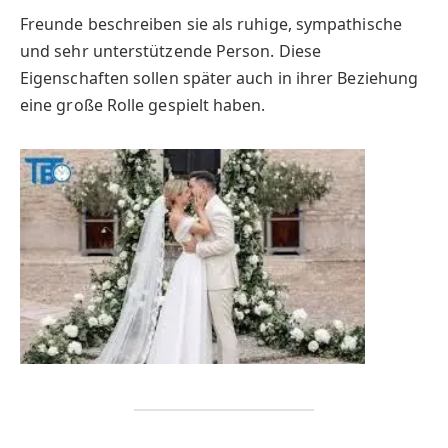
Freunde beschreiben sie als ruhige, sympathische
und sehr unterstützende Person. Diese
Eigenschaften sollen später auch in ihrer Beziehung
eine große Rolle gespielt haben.