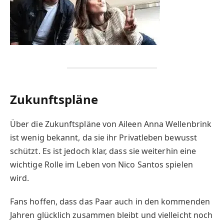
Zukunftspläne
Über die Zukunftspläne von Aileen Anna Wellenbrink
ist wenig bekannt, da sie ihr Privatleben bewusst
schützt. Es ist jedoch klar, dass sie weiterhin eine
wichtige Rolle im Leben von Nico Santos spielen
wird.
Fans hoffen, dass das Paar auch in den kommenden
Jahren glücklich zusammen bleibt und vielleicht noch