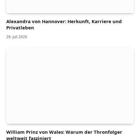
Alexandra von Hannover: Herkunft, Karriere und
Privatleben
28. Juli 2026
William Prinz von Wales: Warum der Thronfolger
weltweit fasziniert