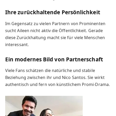
Ihre zurückhaltende Persönlichkeit
Im Gegensatz zu vielen Partnern von Prominenten
sucht Aileen nicht aktiv die Öffentlichkeit. Gerade
diese Zurückhaltung macht sie für viele Menschen
interessant.
Ein modernes Bild von Partnerschaft
Viele Fans schätzen die natürliche und stabile
Beziehung zwischen ihr und Nico Santos. Sie wirkt
authentisch und fern von künstlichem Promi-Drama.