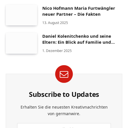
Nico Hofmann Maria Furtwängler
neuer Partner – Die Fakten
13. August 2025
Daniel Kolenitchenko und seine
Eltern: Ein Blick auf Familie und
Herkunft
1. Dezember 2025
Subscribe to Updates
Erhalten Sie die neuesten Kreativnachrichten
von germanwire.