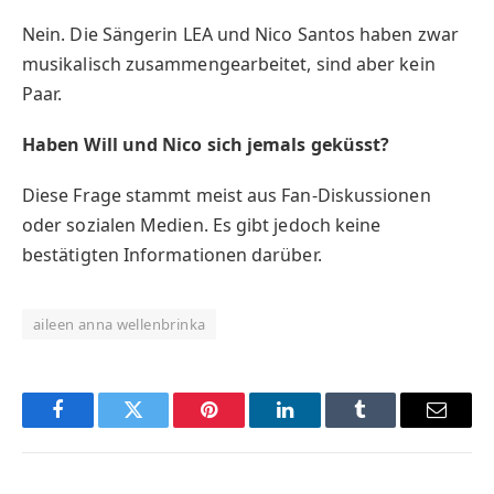
Nein. Die Sängerin LEA und Nico Santos haben zwar
musikalisch zusammengearbeitet, sind aber kein
Paar.
Haben Will und Nico sich jemals geküsst?
Diese Frage stammt meist aus Fan-Diskussionen
oder sozialen Medien. Es gibt jedoch keine
bestätigten Informationen darüber.
aileen anna wellenbrinka
Facebook
Twitter
Pinterest
LinkedIn
Tumblr
Email