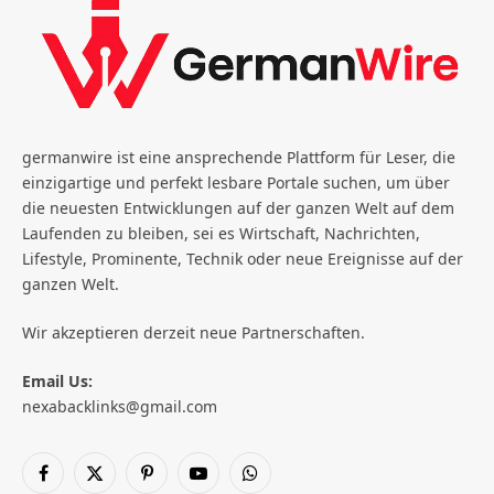
germanwire ist eine ansprechende Plattform für Leser, die
einzigartige und perfekt lesbare Portale suchen, um über
die neuesten Entwicklungen auf der ganzen Welt auf dem
Laufenden zu bleiben, sei es Wirtschaft, Nachrichten,
Lifestyle, Prominente, Technik oder neue Ereignisse auf der
ganzen Welt.
Wir akzeptieren derzeit neue Partnerschaften.
Email Us:
nexabacklinks@gmail.com
Facebook
X
Pinterest
YouTube
WhatsApp