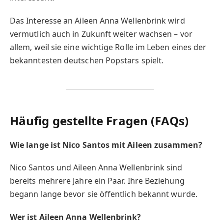
Das Interesse an Aileen Anna Wellenbrink wird
vermutlich auch in Zukunft weiter wachsen – vor
allem, weil sie eine wichtige Rolle im Leben eines der
bekanntesten deutschen Popstars spielt.
Häufig gestellte Fragen (FAQs)
Wie lange ist Nico Santos mit Aileen zusammen?
Nico Santos und Aileen Anna Wellenbrink sind
bereits mehrere Jahre ein Paar. Ihre Beziehung
begann lange bevor sie öffentlich bekannt wurde.
Wer ist Aileen Anna Wellenbrink?