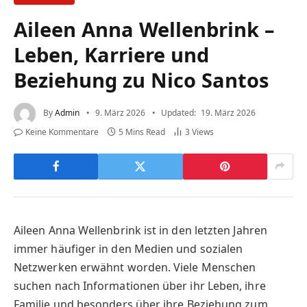
Aileen Anna Wellenbrink –
Leben, Karriere und
Beziehung zu Nico Santos
By
Admin
9. März 2026
Updated:
19. März 2026
Keine Kommentare
5 Mins Read
3
Views
Aileen Anna Wellenbrink ist in den letzten Jahren
immer häufiger in den Medien und sozialen
Netzwerken erwähnt worden. Viele Menschen
suchen nach Informationen über ihr Leben, ihre
Familie und besonders über ihre Beziehung zum