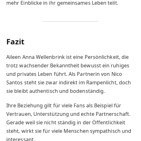
mehr Einblicke in ihr gemeinsames Leben teilt.
Fazit
Aileen Anna Wellenbrink ist eine Persönlichkeit, die
trotz wachsender Bekanntheit bewusst ein ruhiges
und privates Leben führt. Als Partnerin von Nico
Santos steht sie zwar indirekt im Rampenlicht, doch
sie bleibt authentisch und bodenständig.
Ihre Beziehung gilt für viele Fans als Beispiel für
Vertrauen, Unterstützung und echte Partnerschaft.
Gerade weil sie nicht ständig in der Öffentlichkeit
steht, wirkt sie für viele Menschen sympathisch und
interessant.