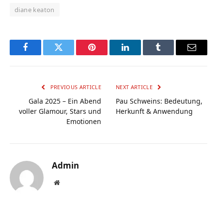
diane keaton
Facebook
Twitter
Pinterest
LinkedIn
Tumblr
Email
PREVIOUS ARTICLE
NEXT ARTICLE
Gala 2025 – Ein Abend
Pau Schweins: Bedeutung,
voller Glamour, Stars und
Herkunft & Anwendung
Emotionen
Admin
Website