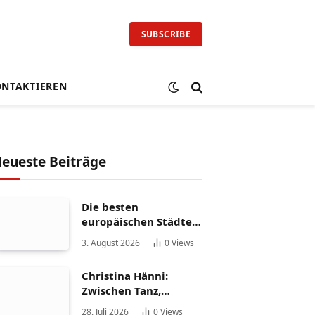
SUBSCRIBE
NTAKTIEREN
eueste Beiträge
Die besten
europäischen Städte
für ein
3. August 2026
0
Views
Auslandspraktikum
Christina Hänni:
Zwischen Tanz,
Fernsehen und
28. Juli 2026
0
Views