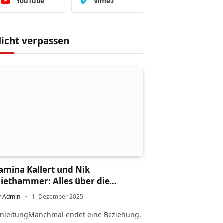
YouTube
Vimeo
icht verpassen
amina Kallert und Nik
iethammer: Alles über die
cheidung und ihr Leben danach
y
Admin
1. Dezember 2025
inleitungManchmal endet eine Beziehung,