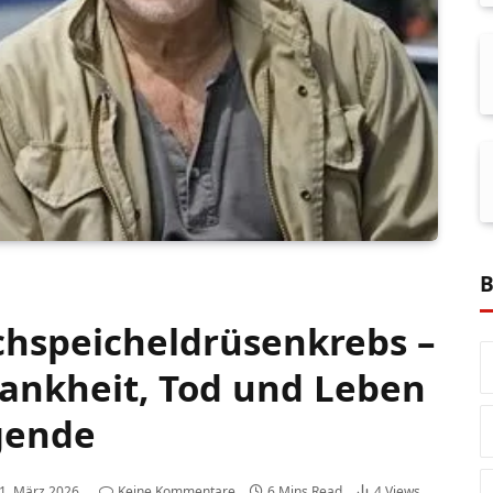
B
chspeicheldrüsenkrebs –
ankheit, Tod und Leben
gende
1. März 2026
Keine Kommentare
6 Mins Read
4
Views