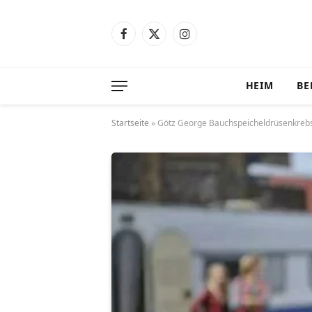
Facebook
X
Instagram
(Twitter)
HEIM
BE
Startseite
»
Götz George Bauchspeicheldrüsenkrebs 