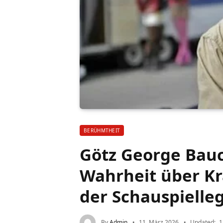
BERÜHMTHEIT
Götz George Bau
Wahrheit über Kr
der Schauspielle
By
Admin
11. März 2026
Updated:
1