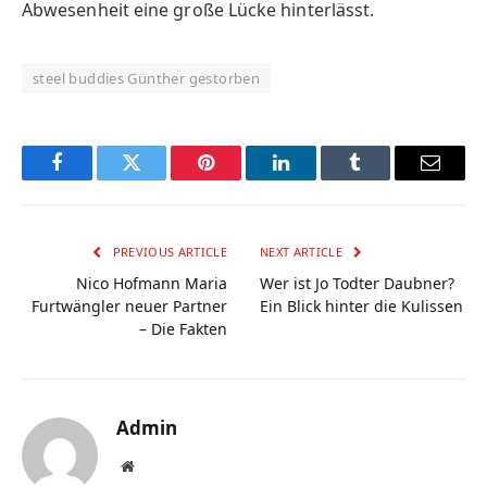
Abwesenheit eine große Lücke hinterlässt.
steel buddies Günther gestorben
Facebook
Twitter
Pinterest
LinkedIn
Tumblr
Email
PREVIOUS ARTICLE
NEXT ARTICLE
Nico Hofmann Maria
Wer ist Jo Todter Daubner?
Furtwängler neuer Partner
Ein Blick hinter die Kulissen
– Die Fakten
Admin
Website