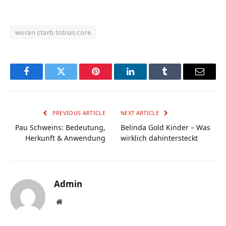
woran starb tobias core
Facebook
Twitter
Pinterest
LinkedIn
Tumblr
Email
PREVIOUS ARTICLE
NEXT ARTICLE
Pau Schweins: Bedeutung,
Belinda Gold Kinder – Was
Herkunft & Anwendung
wirklich dahintersteckt
Admin
Website