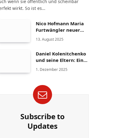
uch wenn sie öffentlich und scheinbar
erfekt wirkt. So ist es…
Nico Hofmann Maria
Furtwängler neuer
Partner – Die Fakten
13. August 2025
Daniel Kolenitchenko
und seine Eltern: Ein
Blick auf Familie und
1. Dezember 2025
Herkunft
Subscribe to
Updates