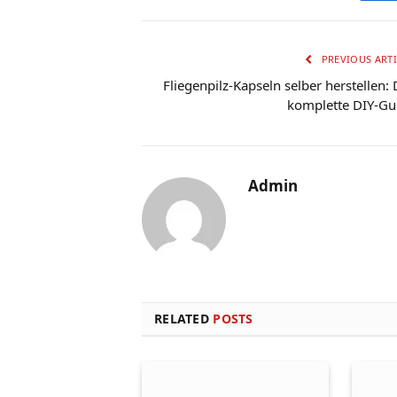
PREVIOUS ARTI
Fliegenpilz-Kapseln selber herstellen: 
komplette DIY-Gu
Admin
RELATED
POSTS