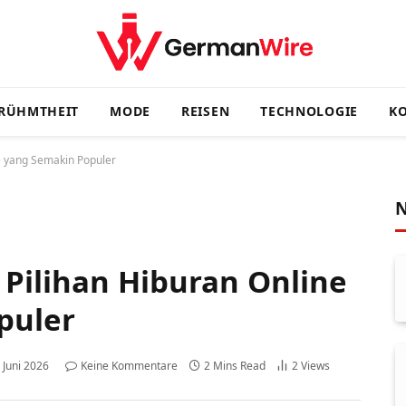
RÜHMTHEIT
MODE
REISEN
TECHNOLOGIE
KO
ne yang Semakin Populer
N
 Pilihan Hiburan Online
puler
 Juni 2026
Keine Kommentare
2 Mins Read
2
Views