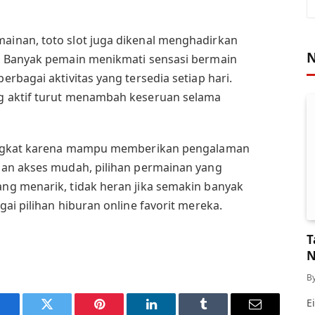
inan, toto slot juga dikenal menghadirkan
N
. Banyak pemain menikmati sensasi bermain
rbagai aktivitas yang tersedia setiap hari.
g aktif turut menambah keseruan selama
ngkat karena mampu memberikan pengalaman
gan akses mudah, pilihan permainan yang
ng menarik, tidak heran jika semakin banyak
ai pilihan hiburan online favorit mereka.
T
N
S
B
E
Facebook
Twitter
Pinterest
LinkedIn
Tumblr
Email