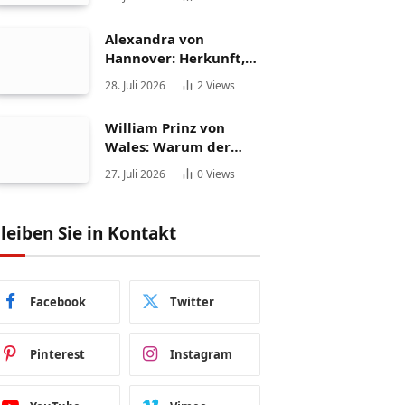
Persönlichkeit
Alexandra von
Hannover: Herkunft,
Karriere und
28. Juli 2026
2
Views
Privatleben
William Prinz von
Wales: Warum der
Thronfolger weltweit
27. Juli 2026
0
Views
fasziniert
leiben Sie in Kontakt
Facebook
Twitter
Pinterest
Instagram